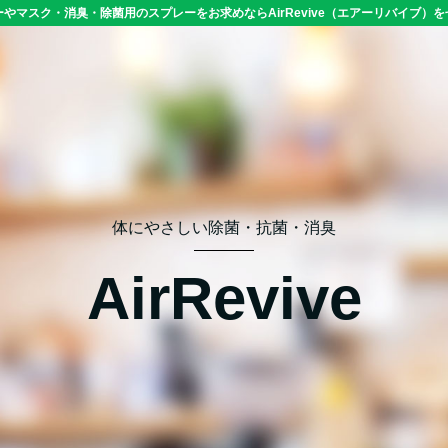
やマスク・消臭・除菌用のスプレーをお求めならAirRevive（エアーリバイブ）
体にやさしい除菌・抗菌・消臭
AirRevive